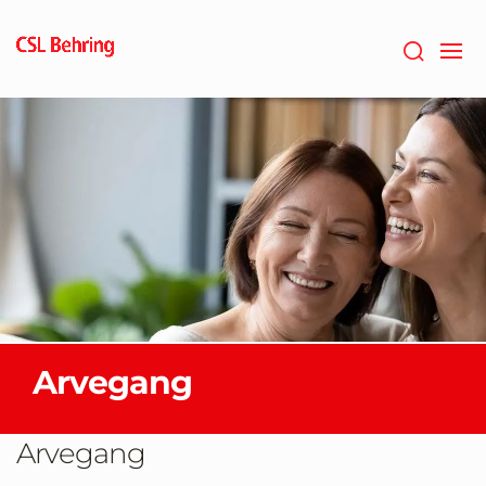
GTM-
PRDZCHH
Arvegang
Arvegang