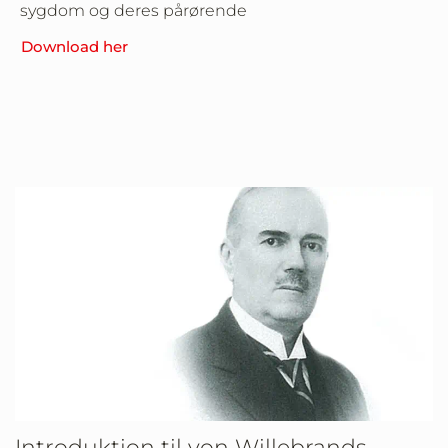
sygdom og deres pårørende
Download her
Här kommer lite text
Introduktion til von Willebrands