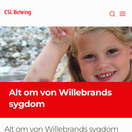
GTM-
PRDZCHH
Alt om von Willebrands
sygdom
Alt om von Willebrands sygdom