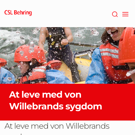
GTM-
PRDZCHH
At leve med von
Willebrands sygdom
At leve med von Willebrands