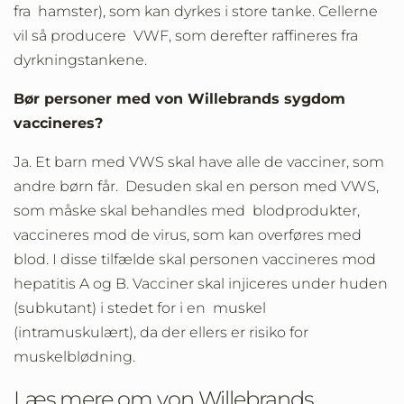
fra hamster), som kan dyrkes i store tanke. Cellerne
vil så producere VWF, som derefter raffineres fra
dyrkningstankene.
Bør personer med von Willebrands sygdom
vaccineres?
Ja. Et barn med VWS skal have alle de vacciner, som
andre børn får. Desuden skal en person med VWS,
som måske skal behandles med blodprodukter,
vaccineres mod de virus, som kan overføres med
blod. I disse tilfælde skal personen vaccineres mod
hepatitis A og B. Vacciner skal injiceres under huden
(subkutant) i stedet for i en muskel
(intramuskulært), da der ellers er risiko for
muskelblødning.
Læs mere om von Willebrands