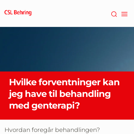
GTM-
PRDZCHH
Hvilke forventninger kan
jeg have til behandling
med genterapi?
Hvordan foregår behandlingen?