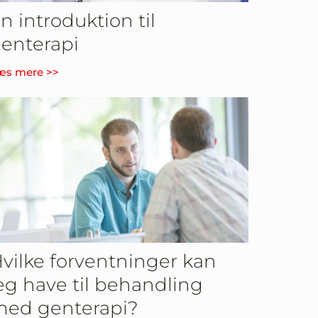
n introduktion til
enterapi
æs mere >>
vilke forventninger kan
eg have til behandling
ed genterapi?