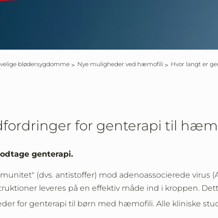
Arvelige blødersygdomme
Nye muligheder ved hæmofili
Hvor langt er 
ordringer for genterapi til hæmo
modtage genterapi.
nitet" (dvs. antistoffer) mod adenoassocierede virus (AA
ruktioner leveres på en effektiv måde ind i kroppen. Dette
der for genterapi til børn med hæmofili. Alle kliniske stu