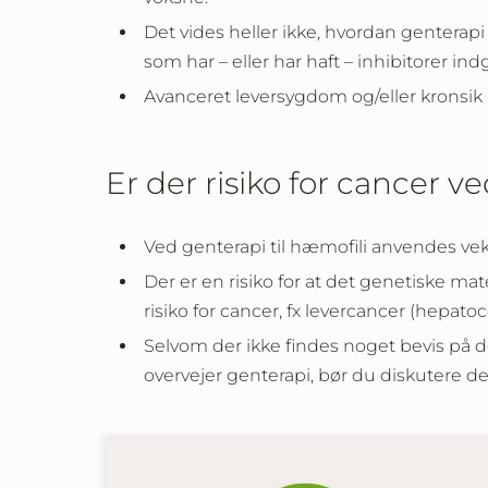
Det vides heller ikke, hvordan genterapi 
som har – eller har haft – inhibitorer in
Avanceret leversygdom og/eller kronsik 
Er der risiko for cancer v
Ved genterapi til hæmofili anvendes vekt
Der er en risiko for at det genetiske ma
risiko for cancer, fx levercancer (hepato
Selvom der ikke findes noget bevis på de
overvejer genterapi, bør du diskutere 