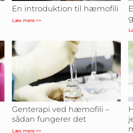
En introduktion til hæmofili
E
g
Læs mere >>
L
Genterapi ved hæmofili –
H
sådan fungerer det
j
m
Læs mere >>