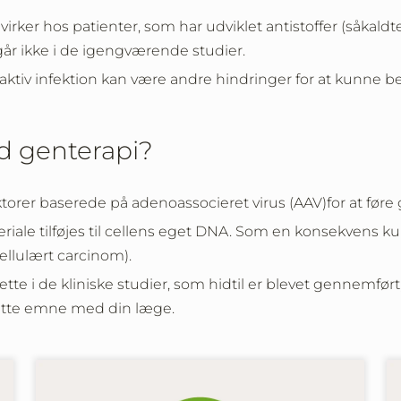
virker hos patienter, som har udviklet antistoffer (såkaldt
dgår ikke i de igengværende studier.
aktiv infektion kan være andre hindringer for at kunne b
ed genterapi?
orer baserede på adenoassocieret virus (AAV)for at føre ge
teriale tilføjes til cellens eget DNA. Som en konsekvens 
cellulært carcinom).
tte i de kliniske studier, som hidtil er blevet gennemført
dette emne med din læge.