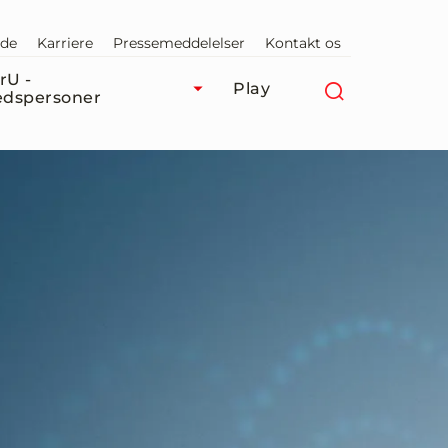
nde
Karriere
Pressemeddelelser
Kontakt os
rU -
Play
dspersoner